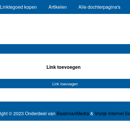
Linktegoed kopen
Artikelen
Alle dochterpagina's
Link toevoegen
Link toevoegen
ight © 2023 Onderdeel van
BaakmanMedia
&
Vrolijk Internet S